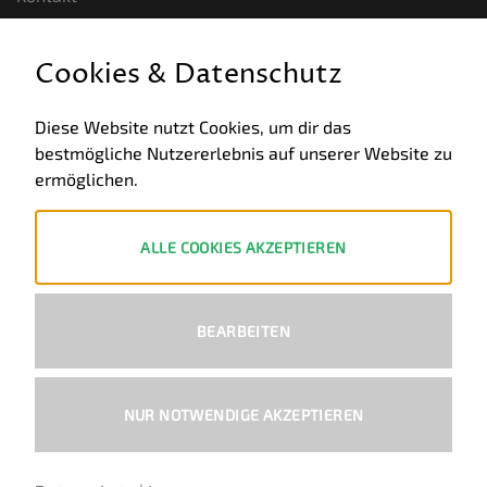
GESETZLICHE INFORMATIONEN
Cookies & Datenschutz
Allgemeine Geschäftsbedingungen
Diese Website nutzt Cookies, um dir das
bestmögliche Nutzererlebnis auf unserer Website zu
Datenschutz
ermöglichen.
Impressum
Widerruf
ALLE COOKIES AKZEPTIEREN
ZAHLUNGSWEISEN
BEARBEITEN
PayPal
Visa
MasterCard
Bank
Transfer
NUR NOTWENDIGE AKZEPTIEREN
Copyright 2026 ©
Ural-Zentrale
™ - Alle Rechte vorbehalten.