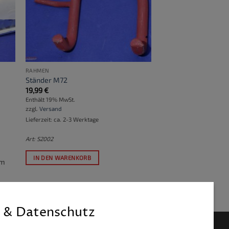
RAHMEN
Ständer M72
19,99
€
Enthält 19% MwSt.
zzgl.
Versand
Lieferzeit: ca. 2-3 Werktage
Art: S2002
IN DEN WARENKORB
um
 & Datenschutz