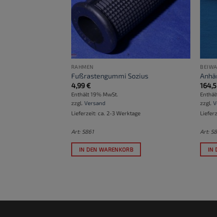
VORRÄTIG
RAHMEN
BEIWA
iste
Fußrastengummi Sozius
Anhä
4,99
€
164,
Enthält 19% MwSt.
Enthäl
zzgl.
Versand
zzgl.
V
Lieferzeit: ca. 2-3 Werktage
Liefer
Art: S861
Art: S
IN DEN WARENKORB
IN
arteliste ein
, um
 werden, wenn
fügbar wird.