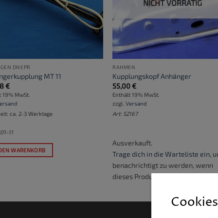
NICHT VORRÄTIG
GEN DNEPR
RAHMEN
ngerkupplung MT 11
Kupplungskopf Anhänger
58
€
55,00
€
t 19% MwSt.
Enthält 19% MwSt.
ersand
zzgl.
Versand
zeit: ca. 2-3 Werktage
Art: S2167
801-11
Ausverkauft.
 DEN WARENKORB
Trage dich in die Warteliste ein
, 
benachrichtigt zu werden, wenn
dieses Produkt verfügbar wird.
Cookies