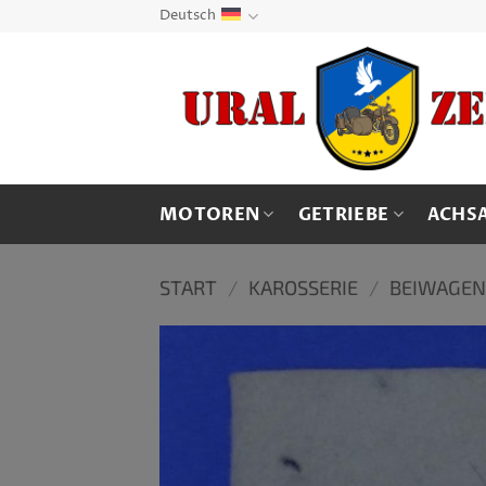
Zum
Deutsch
Inhalt
springen
MOTOREN
GETRIEBE
ACHS
START
/
KAROSSERIE
/
BEIWAGE