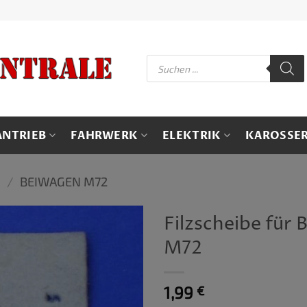
Products
search
ANTRIEB
FAHRWERK
ELEKTRIK
KAROSSER
N
/
BEIWAGEN M72
Filzscheibe für
M72
1,99
€