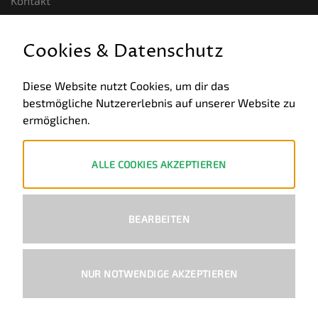
Kontakt
GESETZLICHE INFORMATIONEN
Cookies & Datenschutz
Allgemeine Geschäftsbedingungen
Diese Website nutzt Cookies, um dir das
bestmögliche Nutzererlebnis auf unserer Website zu
Datenschutz
ermöglichen.
Impressum
Widerruf
ALLE COOKIES AKZEPTIEREN
ZAHLUNGSWEISEN
BEARBEITEN
PayPal
Visa
MasterCard
Bank
Transfer
NUR NOTWENDIGE AKZEPTIEREN
Copyright 2026 ©
Ural-Zentrale
™ - Alle Rechte vorbehalten.