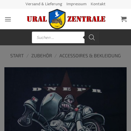
Zum
Versand & Lieferung
Impressum
Kontakt
Inhalt
springen
Products
search
START
/
ZUBEHÖR
/
ACCESSOIRES & BEKLEIDUNG