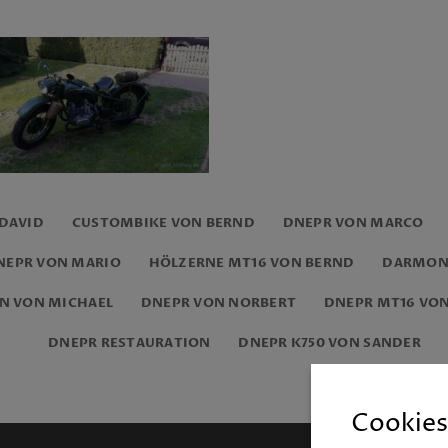
 DAVID
CUSTOMBIKE VON BERND
DNEPR VON MARCO
NEPR VON MARIO
HÖLZERNE MT16 VON BERND
DARMON
N VON MICHAEL
DNEPR VON NORBERT
DNEPR MT16 VON
DNEPR RESTAURATION
DNEPR K750 VON SANDER
Cookies