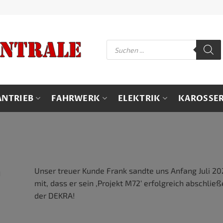
Products
search
ANTRIEB
FAHRWERK
ELEKTRIK
KAROSSER
m
Unser treuer Kunde Frank sandte uns Anfang Juli 20
mit, dass er sein ‚Projekt M72‘ erfolgreich abschlie
der DEKRA!