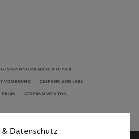
GESPANN VON KARINE & OLIVER
T VON BRUNO
GESPANN VON LARS
 BRIAN
GESPANN VON TON
 & Datenschutz