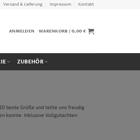
Versand & Lieferung
Impressum
Kontakt
ANMELDEN
WARENKORB /
0,00
€
IE
ZUBEHÖR
20 beste Grüße und teilte uns freudig
ßen konnte. Inklusive Vollgutachten