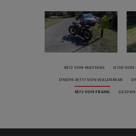
M72 VON MATHIAS
K750 VON
DNEPR MT11 VON WALDEMAR
D
M72 VON FRANK
GESPAN