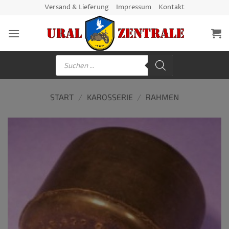
Zum
Versand & Lieferung
Impressum
Kontakt
Inhalt
springen
Products
search
START
/
KAROSSERIE
/
RAHMEN