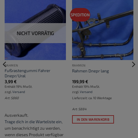
SPEDITION
NICHT VORRÄTIG
RAHMEN
RAHMEN
Fußrastengummi Fahrer
Rahmen Dnepr lang
Dnepr/Ural
3,99
€
199,99
€
Enthält 19% MwSt.
Enthält 19% MwSt.
zzgl.
Versand
zzgl.
Versand
Art: S860
Lieferzeit: ca. 10 Werktage
Art: S884
Ausverkauft.
IN DEN WARENKORB
Trage dich in die Warteliste ein
,
um benachrichtigt zu werden,
wenn dieses Produkt verfügbar