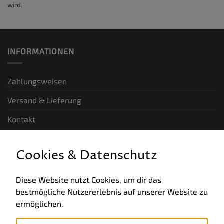
wird.
INFORMATIONEN
Zahlungsweisen
Versand & Lieferung
Kontakt
GESETZLICHE INFORMATIONEN
Cookies & Datenschutz
Allgemeine Geschäftsbedingungen
Diese Website nutzt Cookies, um dir das
bestmögliche Nutzererlebnis auf unserer Website zu
Datenschutz
ermöglichen.
Impressum