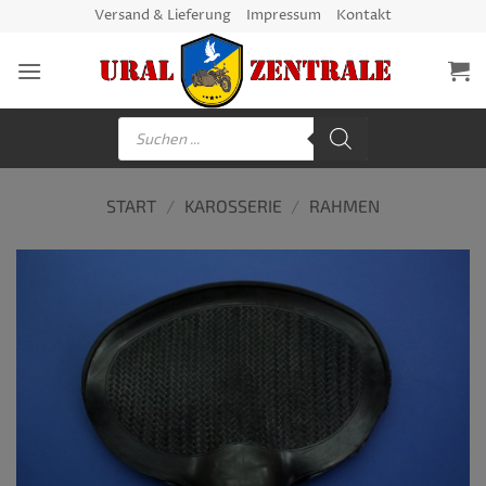
Zum
Versand & Lieferung
Impressum
Kontakt
Inhalt
springen
Products
search
START
/
KAROSSERIE
/
RAHMEN